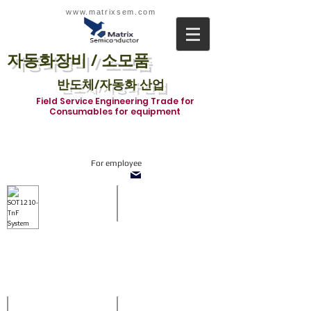
www.matrixsem.com
자동화장비 / 소모품
반도체/자동화 산업
Field Service Engineering Trade for
Consumables for equipment
For employee
SOT1210-TnF System
Inline system
With
SMT
side
Inline
vision
system
and
in
refill
which
buffer
we
when
supply
off-
all
loading
about
prcoess.
Loader,
Diverter,
Stencil Inspection system
ACCESSORIES
Shuttle,