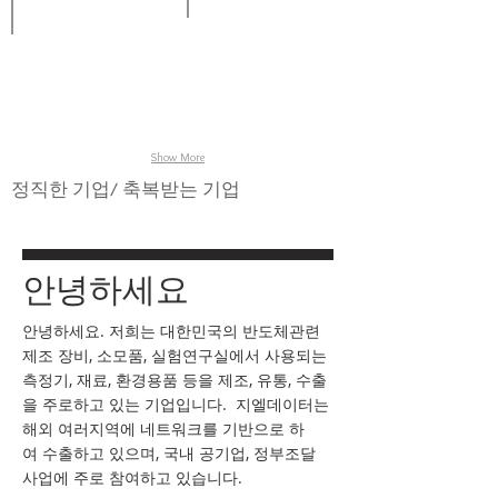
Stencil
Jig,
Jig
inspection,
Boat,
loader,
Wafer
Wafer
Inspection
inspection,
Cassette,
system,
Photomask
Carriers,
Jig
inspection
Clamp
unloader.
Cassette,
Boat
&
Cover
Show More
for
semiconductor
정직한 기업/ 축복받는 기업
SMT
process
안녕하세요
안녕하세요. 저희는 대한민국의 반도체관련
제조 장비, 소모품, 실험연구실에서 사용되는
측정기, 재료, 환경용품 등을 제조, 유통, 수출
을 주로하고 있는 기업입니다. 지엘데이터는
해외 여러지역에 네트워크를 기반으로 하
여 수출하고 있으며, 국내 공기업, 정부조달
사업에 주로 참여하고 있습니다.